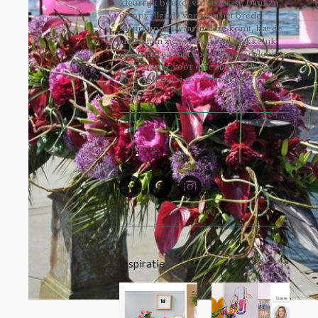
kleurrijk boeket vol contrast. Dankzij
de opvallende vorm en het brede
kleurenpalet waarin deze komt, laat de
anthurium zich verrassend makkelijk
combineren met andere zomerbloeiers.
Lees verder voor drie stylingideeën
voor een mooi zomerboeket!
Volg ons
Inspiratie