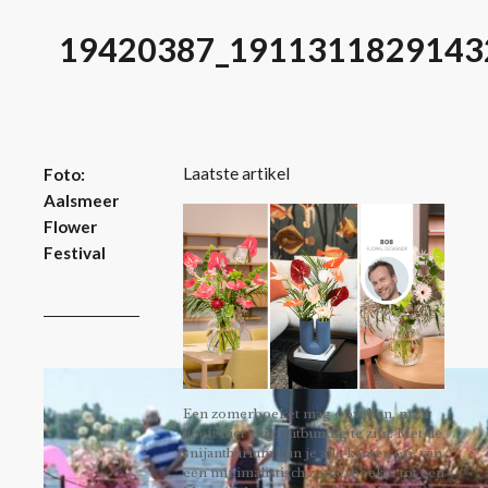
19420387_1911311829143
Laatste artikel
Foto:
Aalsmeer
Flower
Festival
Een zomerboeket mag opvallen, maar
hoeft niet altijd uitbundig te zijn. Met de
snijanthurium kun je alle kanten op: van
een minimalistisch zomerboeket tot een