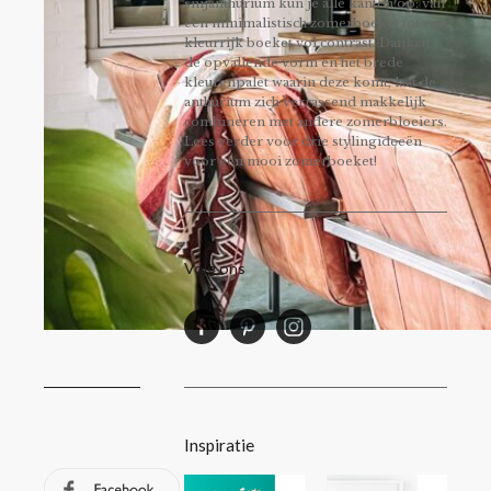
snijanthurium kun je alle kanten op: van
een minimalistisch zomerboeket tot een
kleurrijk boeket vol contrast. Dankzij
de opvallende vorm en het brede
kleurenpalet waarin deze komt, laat de
anthurium zich verrassend makkelijk
combineren met andere zomerbloeiers.
Lees verder voor drie stylingideeën
voor een mooi zomerboeket!
Volg ons
Inspiratie