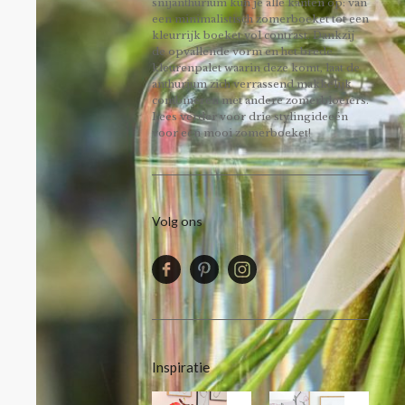
snijanthurium kun je alle kanten op: van
een minimalistisch zomerboeket tot een
kleurrijk boeket vol contrast. Dankzij
de opvallende vorm en het brede
kleurenpalet waarin deze komt, laat de
anthurium zich verrassend makkelijk
combineren met andere zomerbloeiers.
Lees verder voor drie stylingideeën
voor een mooi zomerboeket!
Volg ons
Inspiratie