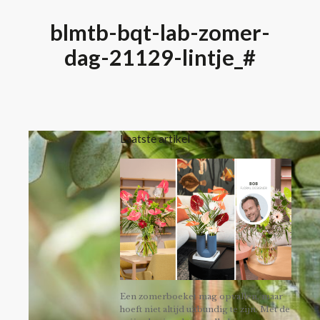
blmtb-bqt-lab-zomer-
dag-21129-lintje_#
Laatste artikel
Een zomerboeket mag opvallen, maar
hoeft niet altijd uitbundig te zijn. Met de