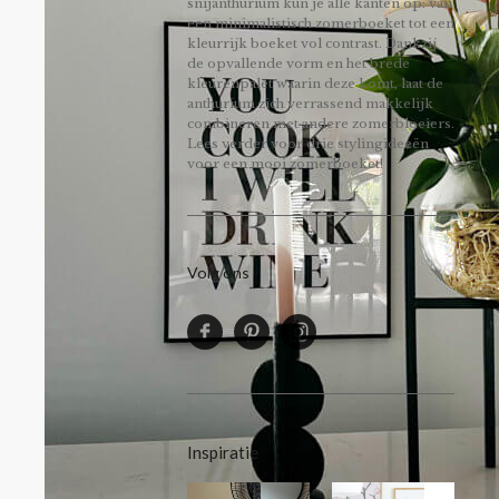
snijanthurium kun je alle kanten op: van
een minimalistisch zomerboeket tot een
kleurrijk boeket vol contrast. Dankzij
de opvallende vorm en het brede
kleurenpalet waarin deze komt, laat de
anthurium zich verrassend makkelijk
combineren met andere zomerbloeiers.
Lees verder voor drie stylingideeën
voor een mooi zomerboeket!
Volg ons
Inspiratie