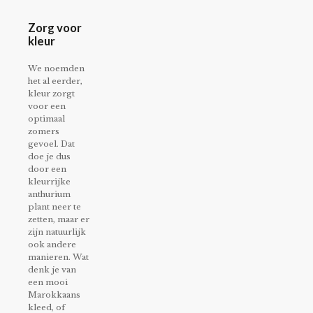
Zorg voor
kleur
We noemden
het al eerder,
kleur zorgt
voor een
optimaal
zomers
gevoel. Dat
doe je dus
door een
kleurrijke
anthurium
plant neer te
zetten, maar er
zijn natuurlijk
ook andere
manieren. Wat
denk je van
een mooi
Marokkaans
kleed, of