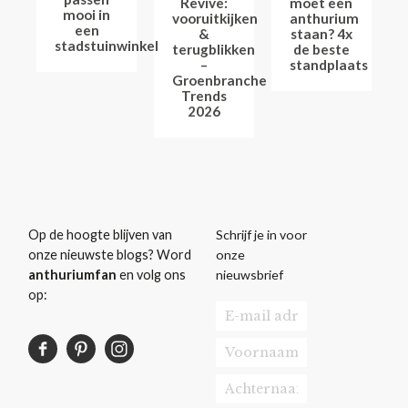
Revive:
moet een
mooi in
vooruitkijken
anthurium
een
&
staan? 4x
stadstuinwinkel
terugblikken
de beste
–
standplaats
Groenbranche
Trends
2026
Schrijf je in voor
Op de hoogte blijven van
onze
onze nieuwste blogs? Word
nieuwsbrief
anthuriumfan
en volg ons
op: