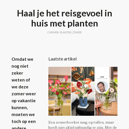
Haal je het reisgevoel in
huis met planten
CARMEN
,
PLANTEN
,
ZOMER
Laatste artikel
Omdat we
nog niet
zeker
weten of
we deze
zomer weer
op vakantie
kunnen,
moeten we
toch op een
Een zomerboeket mag opvallen, maar
hoeft niet altijd uitbundig te zijn. Met de
andere