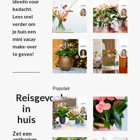
ideeën voor
bedacht.
Lees snel
verder om
je huis een
mini
vacay
make-over
te geven!
Populair
Reisgevoel
in
huis
Zet een
anthurium