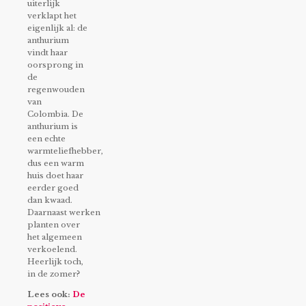
uiterlijk
verklapt het
eigenlijk al: de
anthurium
vindt haar
oorsprong in
de
regenwouden
van
Colombia. De
anthurium is
een echte
warmteliefhebber,
dus een warm
huis doet haar
eerder goed
dan kwaad.
Daarnaast werken
planten over
het algemeen
verkoelend.
Heerlijk toch,
in de zomer?
Lees ook:
De