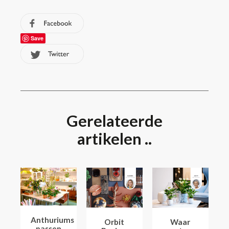
Save
Gerelateerde
artikelen ..
Anthuriums
Orbit
Waar
passen