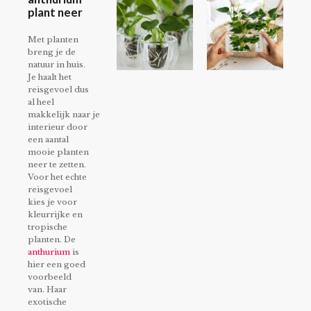
plant neer
Met planten
breng je de
natuur in huis.
Je haalt het
reisgevoel dus
al heel
makkelijk naar je
interieur door
een aantal
mooie planten
neer te zetten.
Voor het echte
reisgevoel
kies je voor
kleurrijke en
tropische
planten. De
anthurium
is
hier een goed
voorbeeld
van. Haar
exotische