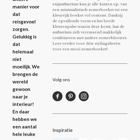
snijanthurium kun je alle kanten op: van
manier voor
een minimalistisch zomerboeket tot een
dat
kleurrijk boeket vol contrast. Dankzij
de opvallende vorm en het brede
reisgevoel
kleurenpalet waarin deze komt, laat de
zorgen.
anthurium zich verrassend makkelijk
Gelukkig is
combineren met andere zomerbloeiers.
Lees verder voor drie stylingideeën
dat
voor een mooi zomerboeket!
helemaal
niet
moeilijk. We
brengen de
Volg ons
wereld
gewoon
naar je
interieur!
En daar
hebben we
een aantal
Inspiratie
hele leuke