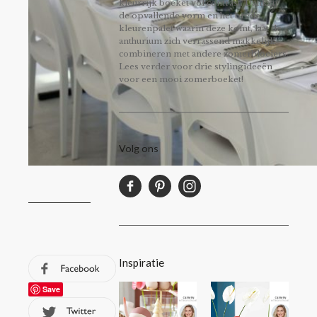
kleurrijk boeket vol contrast. Dankzij
de opvallende vorm en het brede
kleurenpalet waarin deze komt, laat de
anthurium zich verrassend makkelijk
combineren met andere zomerbloeiers.
Lees verder voor drie stylingideeën
voor een mooi zomerboeket!
Volg ons
Inspiratie
Save