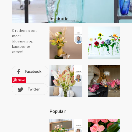
Inspiratie
3 redenen om
meer
bloemen op
kantoor te
zetten!
Save
Populair