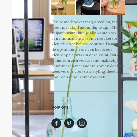
Een zomerboeket mag opvallen, maar
hoeft niet altijd uitbundig te zijn. Met de
snijanthurium kun je alle kanten op: van
een minimalistisch zomerboeket tot een
kleurrijk boeket vol contrast. Dankzij
de opvallende vorm en het brede
kleurenpalet waarin deze komt, laat de
anthurium zich verrassend makkelijk
combineren met andere zomerbloeiers.
Lees verder voor drie stylingideeën
voor een mooi zomerboeket!
Volg ons