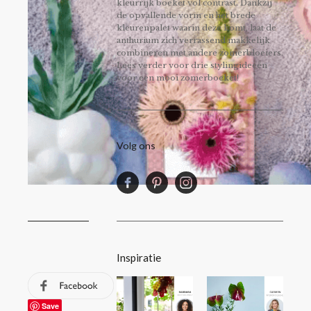
kleurrijk boeket vol contrast. Dankzij
de opvallende vorm en het brede
kleurenpalet waarin deze komt, laat de
anthurium zich verrassend makkelijk
combineren met andere zomerbloeiers.
Lees verder voor drie stylingideeën
voor een mooi zomerboeket!
Volg ons
Inspiratie
Save