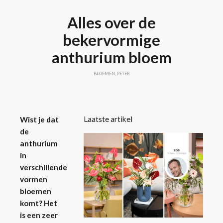
Alles over de
bekervormige
anthurium bloem
BLOEMEN
,
PETER
Laatste artikel
Wist je dat
de
anthurium
in
verschillende
vormen
bloemen
komt? Het
is een zeer