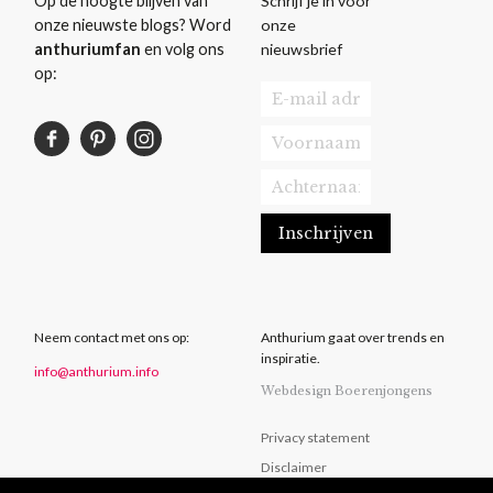
Schrijf je in voor
Op de hoogte blijven van
onze
onze nieuwste blogs? Word
nieuwsbrief
anthuriumfan
en volg ons
op:
Neem contact met ons op:
Anthurium gaat over trends en
inspiratie.
info@anthurium.info
Webdesign Boerenjongens
Privacy statement
Disclaimer