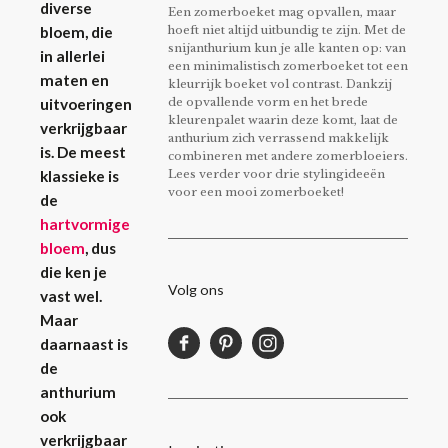
diverse
Een zomerboeket mag opvallen, maar
hoeft niet altijd uitbundig te zijn. Met de
bloem, die
snijanthurium kun je alle kanten op: van
in allerlei
een minimalistisch zomerboeket tot een
maten en
kleurrijk boeket vol contrast. Dankzij
de opvallende vorm en het brede
uitvoeringen
kleurenpalet waarin deze komt, laat de
verkrijgbaar
anthurium zich verrassend makkelijk
is. De meest
combineren met andere zomerbloeiers.
Lees verder voor drie stylingideeën
klassieke is
voor een mooi zomerboeket!
de
hartvormige
bloem
, dus
die ken je
Volg ons
vast wel.
Maar
daarnaast is
de
anthurium
ook
verkrijgbaar