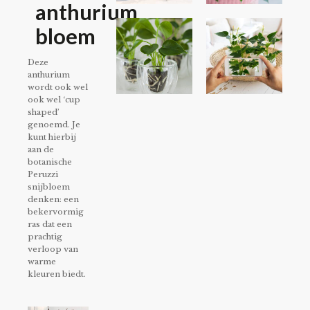
anthurium
bloem
Deze
anthurium
wordt ook wel
ook wel ‘cup
shaped’
genoemd. Je
kunt hierbij
aan de
botanische
Peruzzi
snijbloem
denken: een
bekervormig
ras dat een
prachtig
verloop van
warme
kleuren biedt.