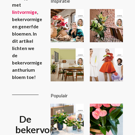
Inspiratie
met
lintvormige
,
bekervormige
en generfde
bloemen. In
dit artikel
lichten we
de
bekervormige
anthurium
bloem toe!
Populair
De
bekervormige