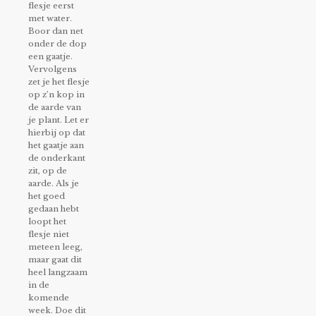
flesje eerst
met water.
Boor dan net
onder de dop
een gaatje.
Vervolgens
zet je het flesje
op z’n kop in
de
aarde van
je plant. Let er
hierbij op dat
het gaatje aan
de onderkant
zit, op
de
aarde. Als je
het goed
gedaan hebt
loopt het
flesje niet
meteen leeg,
maar gaat dit
heel langzaam
in de
komende
week. Doe dit