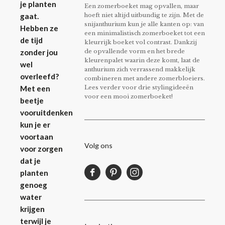
je planten
Een zomerboeket mag opvallen, maar
hoeft niet altijd uitbundig te zijn. Met de
gaat.
snijanthurium kun je alle kanten op: van
Hebben ze
een minimalistisch zomerboeket tot een
de tijd
kleurrijk boeket vol contrast. Dankzij
de opvallende vorm en het brede
zonder jou
kleurenpalet waarin deze komt, laat de
wel
anthurium zich verrassend makkelijk
overleefd?
combineren met andere zomerbloeiers.
Lees verder voor drie stylingideeën
Met een
voor een mooi zomerboeket!
beetje
vooruitdenken
kun je er
voortaan
Volg ons
voor zorgen
dat je
planten
genoeg
water
krijgen
terwijl je