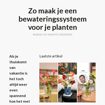
Zo maak je een
bewateringssysteem
voor je planten
BARBARA
,
DIY
,
VAKANTIE
,
VERZORGING
Laatste artikel
Als je
thuiskomt
van
vakantie is
het toch
altijd weer
even
spannend
hoe het met