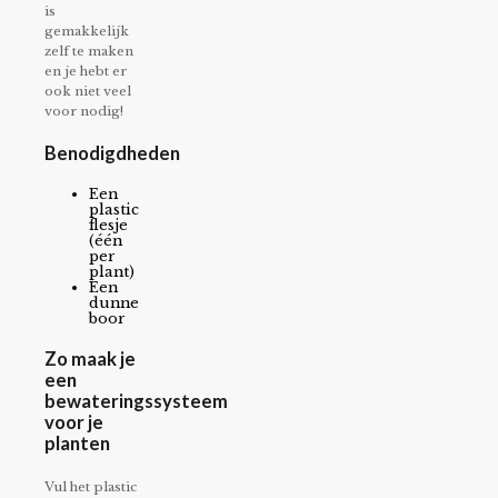
is
gemakkelijk
zelf te maken
en je hebt er
ook niet veel
voor nodig!
Benodigdheden
Een
plastic
flesje
(één
per
plant)
Een
dunne
boor
Zo maak je
een
bewateringssysteem
voor je
planten
Vul het plastic